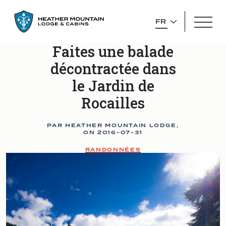
GO
OPEN
BACK
SELECT
MEN
TO
YOUR
HOMEPAGE
Faites une balade
LANGUAGE
décontractée dans
le Jardin de
Rocailles
PAR HEATHER MOUNTAIN LODGE,
ON
2016-07-31
RANDONNÉES